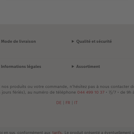
Mode de livraison
Qualité et sécurité
Informations légales
Assortiment
t nos produits ou votre commande, n'hésitez pas à nous contacter 
s jours fériés), au numéro de téléphone
044 499 10 37
• 7j/7 • de 9h 
DE
|
FR
|
IT
nvoi en sus, conformément aux
tarifs.
Le produit présenté a éventuellement u