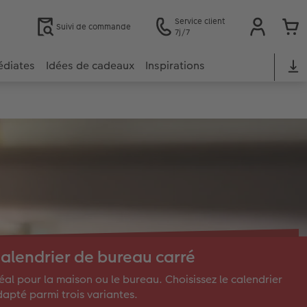
Service client
Suivi de commande
7j/7
édiates
Idées de cadeaux
Inspirations
alendrier de bureau carré
éal pour la maison ou le bureau. Choisissez le calendrier
apté parmi trois variantes.