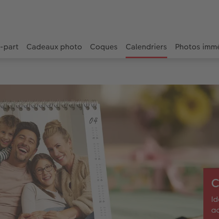
e-part
Cadeaux photo
Coques
Calendriers
Photos imm
C
Id
ad