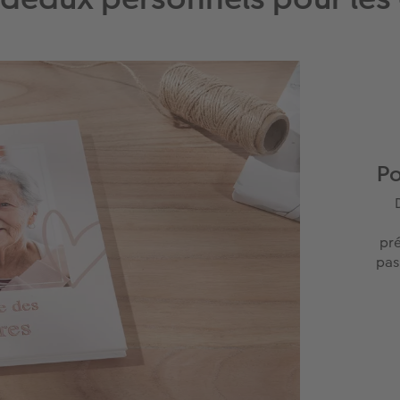
Po
pré
pas