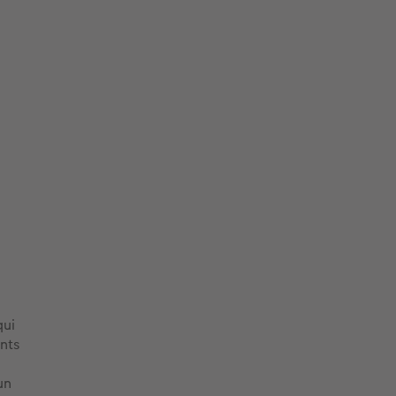
qui
nts
un