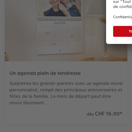
Un agenda plein de tendresse
Surprenez les grands-parents avec un agenda mural
personnalisé, rempli des principaux anniversaires et
fêtes de la famille. Le mois de départ peut être
choisi librement.
CHF 16.90
*
dès