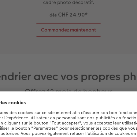
cadre photo décoratif.
CHF 24.90
*
dès
Commandez maintenant
ndrier avec vos propres p
Offrez 12 mois de bonheur
CONSEIL CRÉATIF