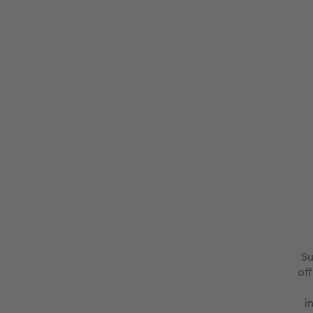
Su
of
i