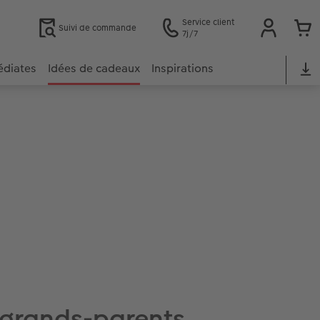
Service client
Suivi de commande
7j/7
édiates
Idées de cadeaux
Inspirations
 grands-parents