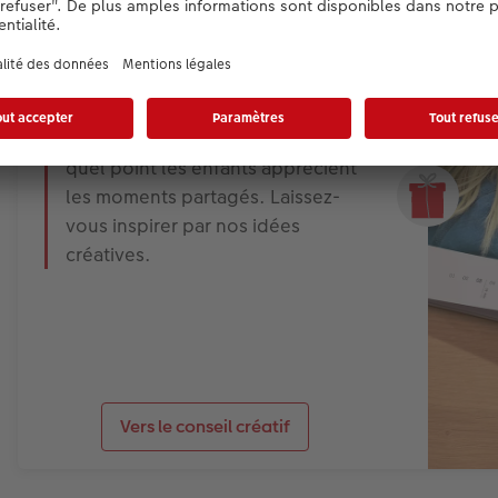
De notre part, pour vous : Un
calendrier mural personnel
Avec un calendrier photo de
CEWE, montrez à papy et mamie à
quel point les enfants apprécient
les moments partagés. Laissez-
vous inspirer par nos idées
créatives.
Vers le conseil créatif