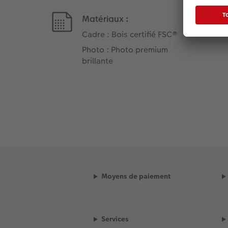
Matériaux :
Cadre : Bois certifié FSC®
Photo : Photo premium
brillante
Moyens de paiement
Services