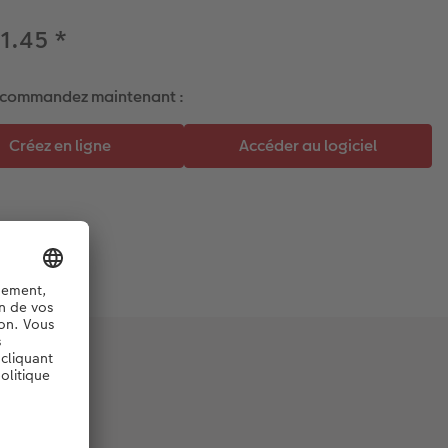
21.45
*
 commandez maintenant :