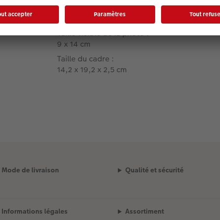
Formats :
Taille visible de la photo :
9 x 14 cm
Taille du cadre :
14,2 x 19,2 x 2,5 cm
Mode de livraison
Qualité et sécurité
Informations légales
Assortiment