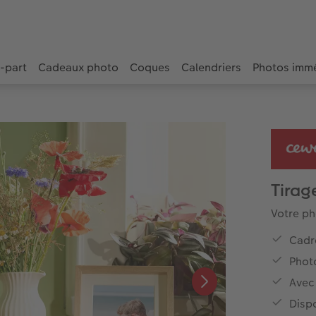
e-part
Cadeaux photo
Coques
Calendriers
Photos imm
Tirag
Votre ph
Cadr
Phot
Avec
Dispo