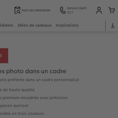
Service client
Suivi de commande
7j/7
édiates
Idées de cadeaux
Inspirations
es photo dans un cadre
oto préférée dans un cadre personnalisé
e de haute qualité
o premium encadrée avec précision
 passe-partout
nible en trois couleurs