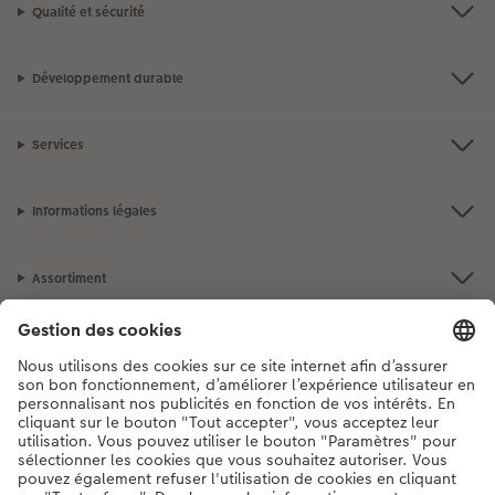
Qualité et sécurité
Développement durable
Services
Informations légales
Assortiment
Notre sélection
Si vous avez des questions concernant nos produits ou votre commande,
n'hésitez pas à nous contacter du lundi au dimanche, de 9h00 à 20h00
(hors jours fériés), au numéro de téléphone
044 499 10 37
• 7j/7 • de 9h à
20h