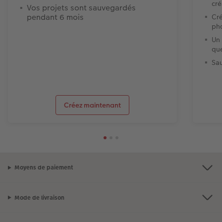
cré
Vos projets sont sauvegardés
pendant 6 mois
Cré
ph
Un 
que
Sa
Créez maintenant
Moyens de paiement
Mode de livraison