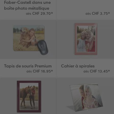
Faber-Castell dans une
Coffeetable Book «Art Collection»
Multi-déco
Boîte à friandises personnalisée
boîte photo métallique
CHF 29.70
*
CHF 3.75
*
dès
dès
Accessoires
Conseils décoration murale
Nouveautés
Accessoires
Tapis de souris Premium
Cahier à spirales
CHF 16.95
*
CHF 13.45
*
dès
dès