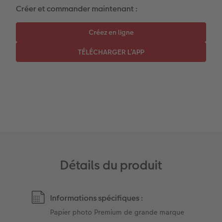
Coffeetable Book «Art Collection»
Multi-déco
Boîte à friandises personnalisée
Créer et commander maintenant :
Accessoires
Conseils décoration murale
Nouveautés
Accessoires
Détails du produit
Informations spécifiques :
Papier photo Premium de grande marque