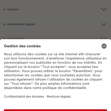
Services
Informations légales
Assortiment
Notre sélection
Si vous avez des questions concernant nos produits ou votre commande,
n'hésitez pas à nous contacter du lundi au dimanche, de 9h00 à 20h00
(hors jours fériés), au numéro de téléphone
044 499 10 37
• 7j/7 • de 9h à
20h
DE
|
FR
|
IT