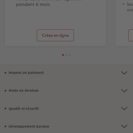
pendant 6 mois
Sau
ord
Créez en ligne
Moyens de paiement
Mode de livraison
Qualité et sécurité
Développement durable